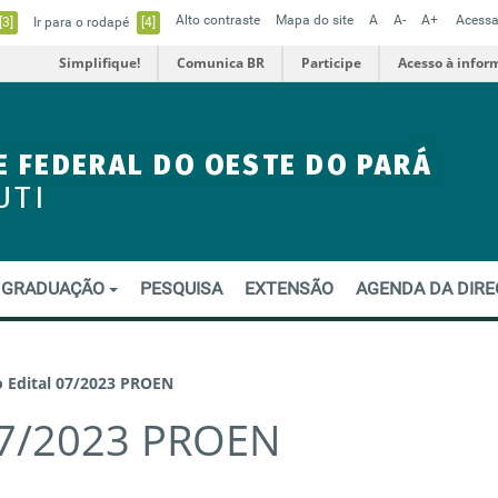
Alto contraste
Mapa do site
A
A-
A+
Acessa
[3]
Ir para o rodapé
[4]
Simplifique!
Comunica BR
Participe
Acesso à infor
E FEDERAL DO OESTE DO PARÁ
UTI
GRADUAÇÃO
PESQUISA
EXTENSÃO
AGENDA DA DIR
 Edital 07/2023 PROEN
 07/2023 PROEN