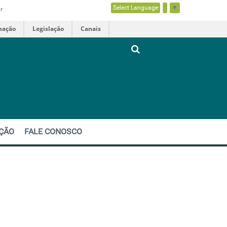
Select Language
▼
r
mação
Legislação
Canais
EÇÃO
FALE CONOSCO