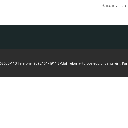
Baixar arqu
P 68035-110 Telefone (93) 2101-4911 E-Mail reitoria@ufopa.edu.br Santarém, Pará
C