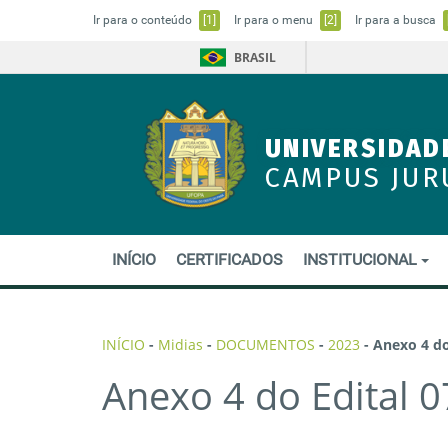
Ir para o conteúdo
[1]
Ir para o menu
[2]
Ir para a busca
BRASIL
UNIVERSIDAD
CAMPUS JUR
INÍCIO
CERTIFICADOS
INSTITUCIONAL
INÍCIO
-
Midias
-
DOCUMENTOS
-
2023
-
Anexo 4 do
Anexo 4 do Edital