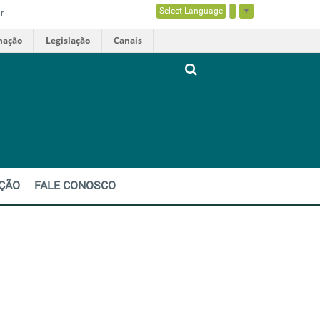
Select Language
▼
r
mação
Legislação
Canais
EÇÃO
FALE CONOSCO