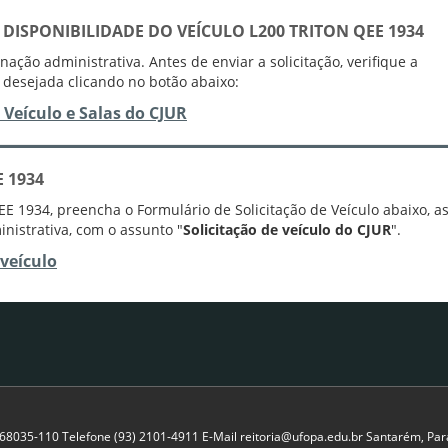
 DISPONIBILIDADE DO VEÍCULO
L200 TRITON QEE 1934
ção administrativa. Antes de enviar a solicitação, verifique a
a desejada clicando no botão abaixo:
 Veículo e Salas do CJUR
E 1934
EE 1934, preencha o Formulário de Solicitação de Veículo abaixo, a
nistrativa, com o assunto "
Solicitação de veículo do CJUR
".
 veículo
P 68035-110 Telefone (93) 2101-4911 E-Mail reitoria@ufopa.edu.br Santarém, Pará