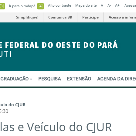
Alto contraste
Mapa do site
A
A-
A+
Acessa
[3]
Ir para o rodapé
[4]
Simplifique!
Comunica BR
Participe
Acesso à infor
E FEDERAL DO OESTE DO PARÁ
UTI
GRADUAÇÃO
PESQUISA
EXTENSÃO
AGENDA DA DIR
culo do CJUR
6:30
las e Veículo do CJUR