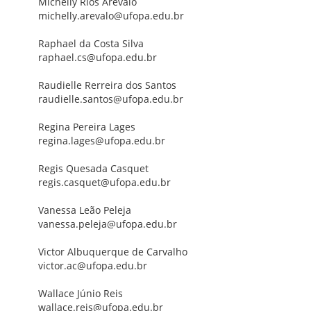
Michelly Rios Arévalo
michelly.arevalo@ufopa.edu.br
Raphael da Costa Silva
raphael.cs@ufopa.edu.br
Raudielle Rerreira dos Santos
raudielle.santos@ufopa.edu.br
Regina Pereira Lages
regina.lages@ufopa.edu.br
Regis Quesada Casquet
regis.casquet@ufopa.edu.br
Vanessa Leão Peleja
vanessa.peleja@ufopa.edu.br
Victor Albuquerque de Carvalho
victor.ac@ufopa.edu.br
Wallace Júnio Reis
wallace.reis@ufopa.edu.br