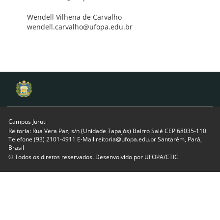
Wendell Vilhena de Carvalho
wendell.carvalho@ufopa.edu.br
Campus Juruti
Reitoria: Rua Vera Paz, s/n (Unidade Tapajós) Bairro Salé CEP 68035-110
Telefone (93) 2101-4911 E-Mail reitoria@ufopa.edu.br Santarém, Pará,
Brasil
© Todos os diretos reservados. Desenvolvido por
UFOPA/CTIC