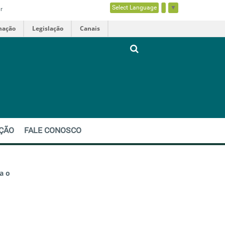
Select Language
▼
r
mação
Legislação
Canais
EÇÃO
FALE CONOSCO
a o