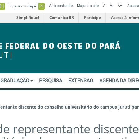
Alto contraste
Mapa do site
A
A-
A+
Acessa
[3]
Ir para o rodapé
[4]
Simplifique!
Comunica BR
Participe
Acesso à infor
E FEDERAL DO OESTE DO PARÁ
UTI
GRADUAÇÃO
PESQUISA
EXTENSÃO
AGENDA DA DIR
esentante discente do conselho universitário do campus Juruti par
 de representante discente