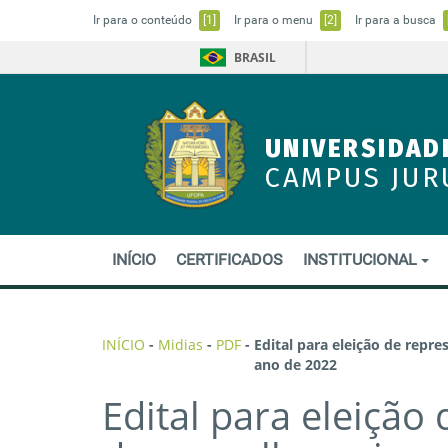
Ir para o conteúdo
[1]
Ir para o menu
[2]
Ir para a busca
BRASIL
UNIVERSIDAD
CAMPUS JUR
INÍCIO
CERTIFICADOS
INSTITUCIONAL
INÍCIO
-
Midias
-
PDF
-
Edital para eleição de repr
ano de 2022
Edital para eleição