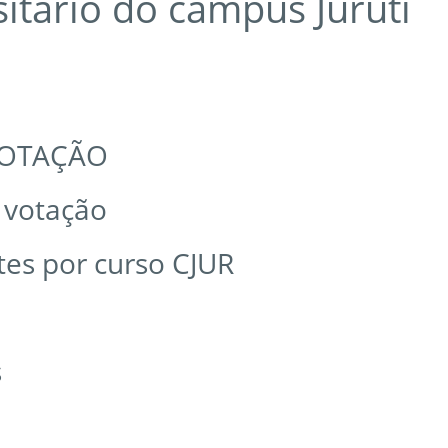
itário do campus Juruti
VOTAÇÃO
 votação
tes por curso CJUR
s