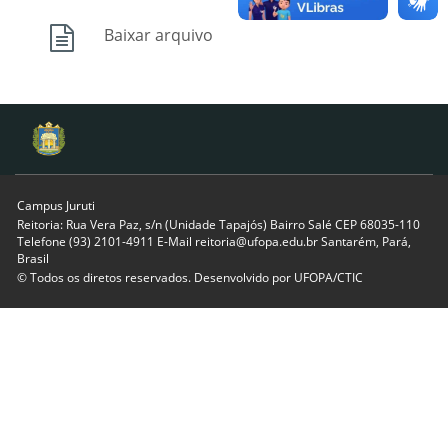
Baixar arquivo
Campus Juruti
Reitoria: Rua Vera Paz, s/n (Unidade Tapajós) Bairro Salé CEP 68035-110
Telefone (93) 2101-4911 E-Mail reitoria@ufopa.edu.br Santarém, Pará,
Brasil
© Todos os diretos reservados. Desenvolvido por
UFOPA/CTIC