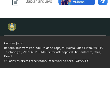
Baixar arquivo
Campus Juruti
Reitoria: Rua Vera Paz, s/n (Unidade Tapajós) Bairro Salé CEP 68035-110
Telefone (93) 2101-4911 E-Mail reitoria@ufopa.edu.br Santarém, Pará,
Brasil
© Todos os diretos reservados. Desenvolvido por
UFOPA/CTIC