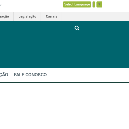
Select Language
▼
r
mação
Legislação
Canais
EÇÃO
FALE CONOSCO