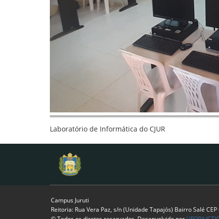
Laboratório de Informática do CJUR
Campus Juruti
Reitoria: Rua Vera Paz, s/n (Unidade Tapajós) Bairro Salé CE
© Todos os diretos reservados. Desenvolvido por
UFOPA/CTI