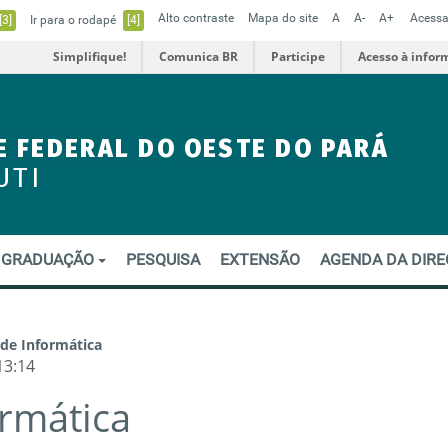
Alto contraste
Mapa do site
A
A-
A+
Acessa
[3]
Ir para o rodapé
[4]
Simplifique!
Comunica BR
Participe
Acesso à infor
E FEDERAL DO OESTE DO PARÁ
UTI
GRADUAÇÃO
PESQUISA
EXTENSÃO
AGENDA DA DIR
 de Informática
13:14
ormática