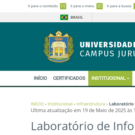
Ir para o conteúdo
[1]
Ir para o menu
[2]
Ir para a busca
BRASIL
UNIVERSIDAD
CAMPUS JUR
INÍCIO
CERTIFICADOS
INSTITUCIONAL
INÍCIO
-
Institucional
-
Infraestrutura
-
Laboratório
Ultima atualização em 19 de Maio de 2025 às 
Laboratório de Inf