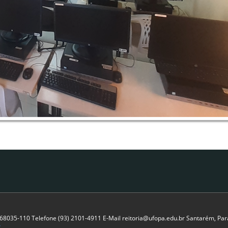
P 68035-110 Telefone (93) 2101-4911 E-Mail reitoria@ufopa.edu.br Santarém, Pará
C