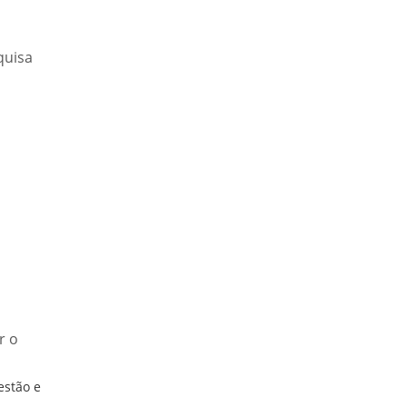
quisa
r o
estão e